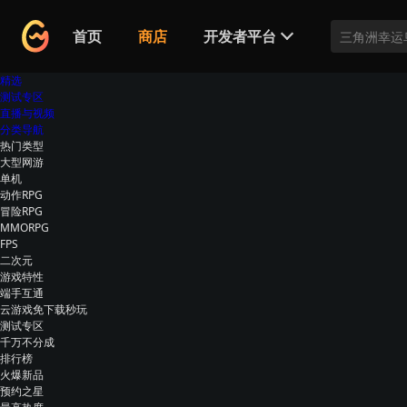
首页
商店
开发者平台
正式发行游戏
精选
先锋测试游戏
测试专区
直播与视频
分类导航
热门类型
大型网游
单机
动作RPG
冒险RPG
MMORPG
FPS
二次元
游戏特性
端手互通
云游戏
免下载秒玩
测试专区
千万不分成
排行榜
火爆新品
预约之星